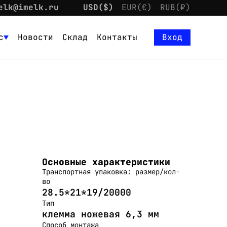
elk@imelk.ru
USD($)
EUR(€)
RUB(₽)
с
Новости
Склад
Контакты
Вход
Основные характеристики
Транспортная упаковка: размер/кол-
во
28.5*21*19/20000
Тип
клемма ножевая 6,3 мм
Способ монтажа