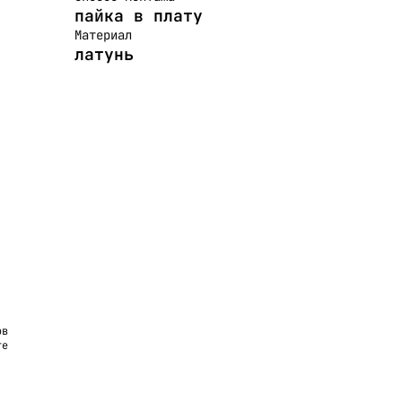
пайка в плату
Материал
латунь
ов
те