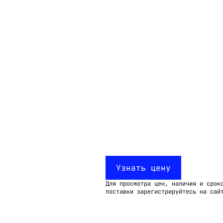
Email:
imelk@imelk.ru
USD($)
EUR(€)
RUB(₽)
Узнать цену
Для просмотра цен, наличия и срок
поставки зарегистрируйтесь на сай