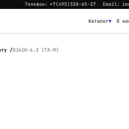
Телефон:
+7(495)320-65-27
Email:
im
Каталог
О на
Каталог
О нас
ату
DJ610-6.3 (TA-M)
Новости
Склад
Контакты
Вход
Контакты
Телефон:
+7(495)320-65-27