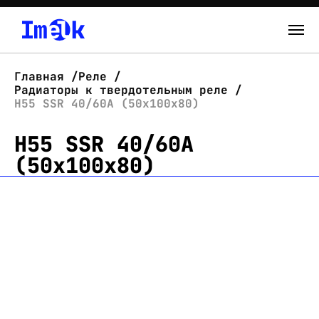
Каталог
Главная
Реле
Радиаторы к твердотельным реле
О нас
H55 SSR 40/60A (50x100x80)
H55 SSR 40/60A
Новости
(50x100x80)
Склад
Контакты
Вход