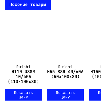
Похожие товары
Ruichi
Ruichi
Ru
H110 3SSR
H55 SSR 40/60A
H150 
10/40A
(50x100x80)
(150x
(110x100x80)
Показать
Показать
Пок
цену
цену
ц