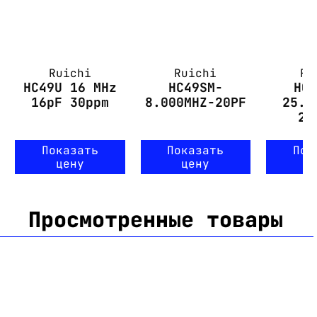
Ruichi
Ruichi
Ru
HC49U 16 MHz
HC49SM-
HC
16pF 30ppm
8.000MHZ-20PF
25.0
20
Показать
Показать
Пок
цену
цену
ц
Просмотренные товары