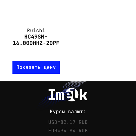
Ruichi
HC49SM-
16.000MHZ-20PF
Показать цену
Курсы валют:
USD=82.17 RUB
EUR=94.84 RUB