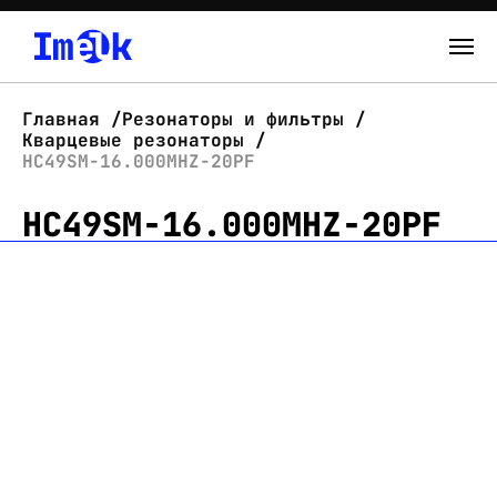
Каталог
Главная
Резонаторы и фильтры
Кварцевые резонаторы
О нас
HC49SM-16.000MHZ-20PF
HC49SM-16.000MHZ-20PF
Новости
Склад
Контакты
Вход