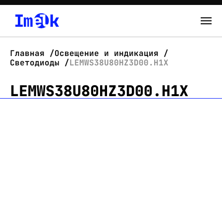
Каталог
Главная
Освещение и индикация
Светодиоды
LEMWS38U80HZ3D00.H1X
О нас
LEMWS38U80HZ3D00.H1X
Новости
Склад
Контакты
Вход