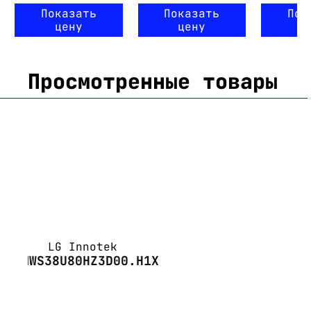
Показать
Показать
Пок
цену
цену
ц
Просмотренные товары
LG Innotek
LEMWS38U80HZ3D00.H1X