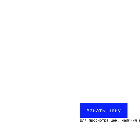
Email:
imelk@imelk.ru
USD($)
EUR(€)
RUB(₽)
Узнать цену
Для просмотра цен, наличия 