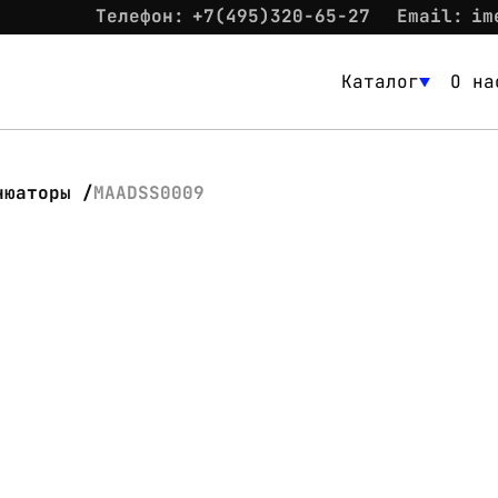
Телефон:
+7(495)320-65-27
Email:
im
Каталог
О на
Каталог
О нас
нюаторы
MAADSS0009
Новости
Склад
Контакты
Вход
Контакты
Телефон:
+7(495)320-65-27