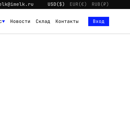
elk@imelk.ru
USD($)
EUR(€)
RUB(₽)
с
Новости
Склад
Контакты
Вход