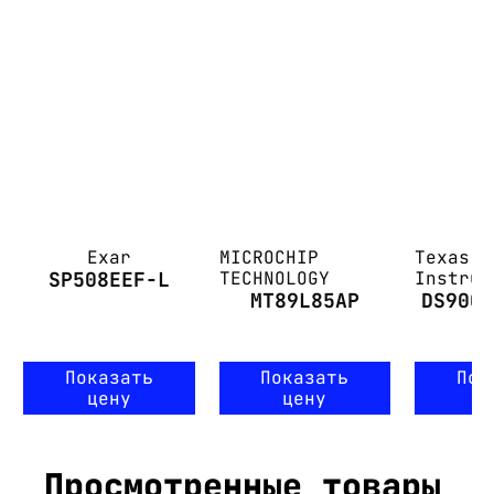
Exar
MICROCHIP
Texas
SP508EEF-L
TECHNOLOGY
Instrum
MT89L85AP
DS90C
Показать
Показать
Пок
цену
цену
ц
Просмотренные товары