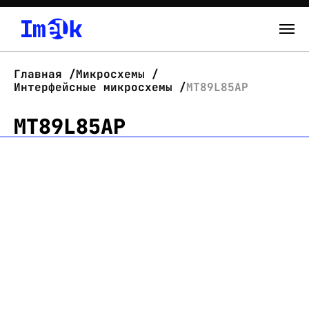
Каталог
Главная
Микросхемы
Интерфейсные микросхемы
MT89L85AP
О нас
MT89L85AP
Новости
Склад
Контакты
Вход