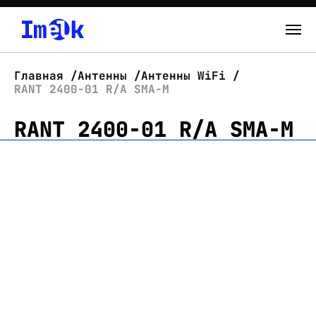
Каталог
Главная
Антенны
Антенны WiFi
RANT 2400-01 R/A SMA-M
О нас
RANT 2400-01 R/A SMA-M
Новости
Склад
Контакты
Вход