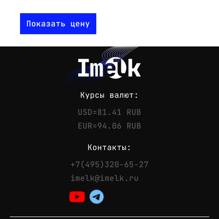
Показать цену
Курсы валют:
USD=81.41 RUB
EUR=94.06 RUB
Контакты:
+7(495)320-65-27
Контакты
imelk@imelk.ru
Телефон:
+7(495)320-65-27
Email:
imelk@imelk.ru