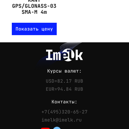
GPS/GLONASS-03
SMA-M 4m
Показать цену
Курсы валют:
USD=82.17 RUB
EUR=94.84 RUB
Контакты:
+7(495)320-65-27
Контакты
imelk@imelk.ru
Телефон:
+7(495)320-65-27