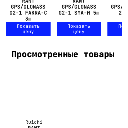
RANT
RANT
R
GPS/GLONASS
GPS/GLONASS
GPS/G
G2-1 FAKRA-C
G2-1 SMA-M 5m
25
3m
Показать
Показать
Пок
цену
цену
ц
Просмотренные товары
Ruichi
RANT