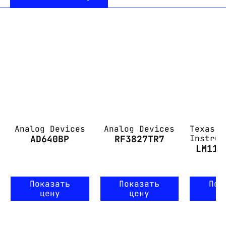
Analog Devices
Analog Devices
Texas
AD640BP
RF3827TR7
Instrum
LM111
Показать
Показать
Пок
цену
цену
ц