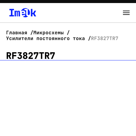
Каталог
Главная
Микросхемы
Усилители постоянного тока
RF3827TR7
О нас
RF3827TR7
Новости
Склад
Контакты
Вход