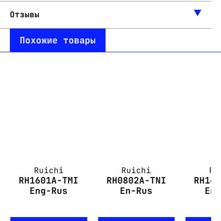
Отзывы
Похожие товары
Ruichi
Ruichi
Ru
RH1601A-TMI
RH0802A-TNI
RH16
Eng-Rus
En-Rus
En