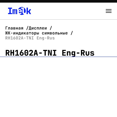
Каталог
Главная
Дисплеи
ЖК-индикаторы символьные
О нас
RH1602A-TNI Eng-Rus
RH1602A-TNI Eng-Rus
Новости
Склад
Контакты
Вход