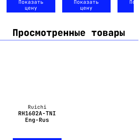
Показать
Показать
Пок
цену
цену
ц
Просмотренные товары
Ruichi
RH1602A-TNI
Eng-Rus