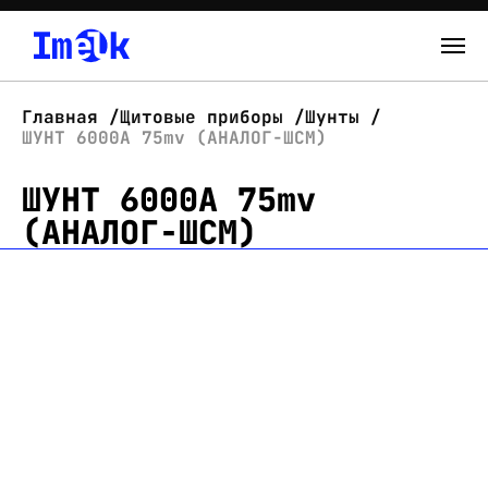
Каталог
Главная
Щитовые приборы
Шунты
ШУНТ 6000А 75mv (АНАЛОГ-ШСМ)
О нас
ШУНТ 6000А 75mv
Новости
(АНАЛОГ-ШСМ)
Склад
Контакты
Вход