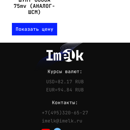
75mv (АНАЛОГ-
ШСМ)
Показать цену
Курсы валют:
USD=82.17 RUB
EUR=94.84 RUB
Контакты:
+7(495)320-65-27
Контакты
imelk@imelk.ru
Телефон:
+7(495)320-65-27