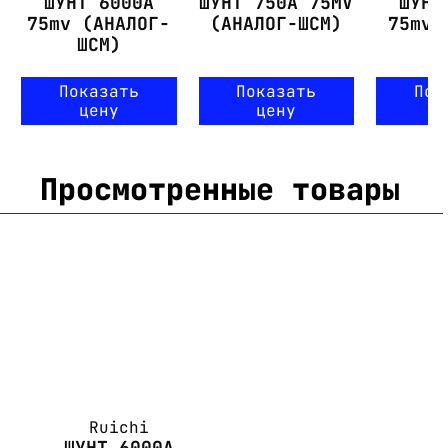
ШУНТ 6000А
ШУНТ 750А 75MV
ШУНТ
75mv (АНАЛОГ-
(АНАЛОГ-ШСМ)
75mv 
ШСМ)
Показать
Показать
Пок
цену
цену
ц
Просмотренные товары
Ruichi
ШУНТ 6000А