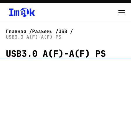
Каталог
Главная
Разъемы
USB
USB3.0 A(F)-A(F) PS
О нас
USB3.0 A(F)-A(F) PS
Новости
Склад
Контакты
Вход