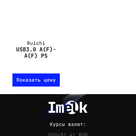
Ruichi
USB3.0 A(F)-
A(F) PS
Показать цену
Курсы валют:
USD=81.41 RUB