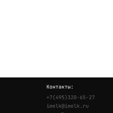
Контакты:
+7(495)320-65-27
imelk@imelk.ru