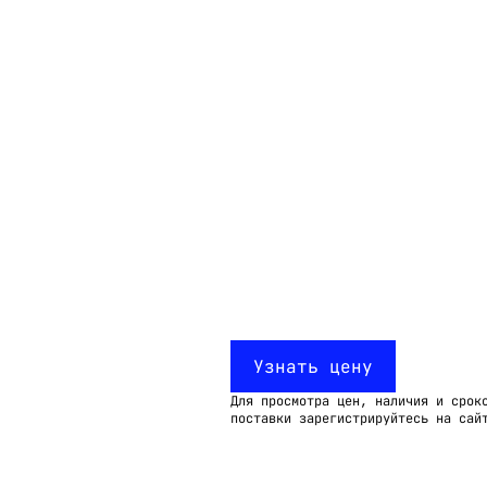
Email:
imelk@imelk.ru
USD($)
EUR(€)
RUB(₽)
Узнать цену
Для просмотра цен, наличия и срок
поставки зарегистрируйтесь на сай