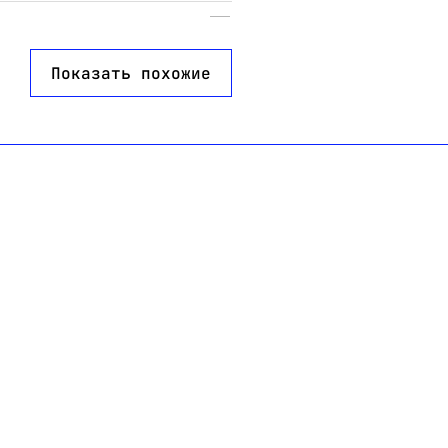
Показать похожие
0,3 мм
емпературный
йкий пластик
 мм