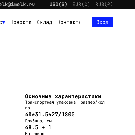
elk@imelk.ru
USD($)
EUR(€)
RUB(₽)
с
Новости
Склад
Контакты
Вход
Основные характеристики
Транспортная упаковка: размер/кол-
во
48*31.5*27/1800
Глубина, мм
48,5 ± 1
Материал