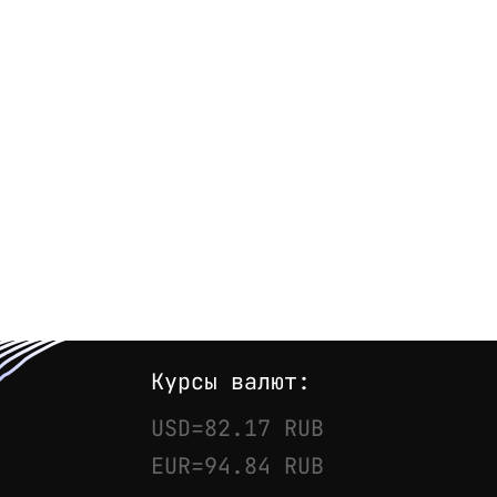
Курсы валют:
USD=82.17 RUB
EUR=94.84 RUB