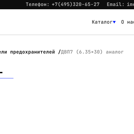
Телефон:
+7(495)320-65-27
Email:
im
Каталог
О на
Каталог
О нас
ели предохранителей
ДВП7 (6.35×30) аналог
Новости
г
Склад
Контакты
Вход
Контакты
Телефон:
+7(495)320-65-27