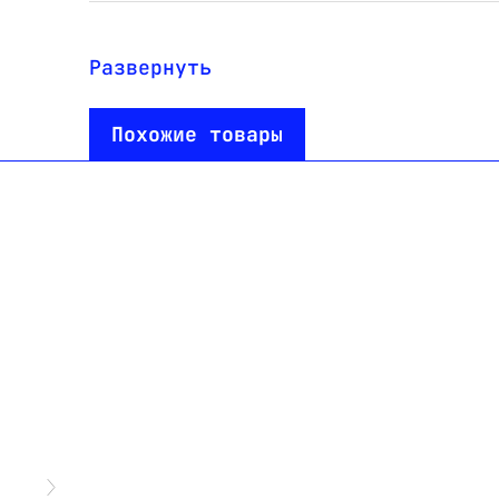
Максимальное напряжение, В
250
Развернуть
Размер установочного
15,3
отверстия, мм
Похожие товары
Диаметр корпуса, мм
16,7 ± 
Материал корпуса
высокот
огнесто
Тип предохранителя
Ф6,3х30
Максимальный ток, мА
10 А