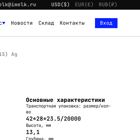
elk@imelk.ru
USD($)
EUR(€)
RUB(₽)
с
Новости
Склад
Контакты
Вход
1S) Ag
Основные характеристики
Транспортная упаковка: размер/кол-
во
42*28*23.5/20000
Высота, мм
13,1
Глубина, мм