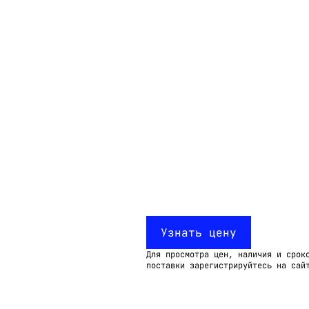
Email:
imelk@imelk.ru
USD($)
EUR(€)
RUB(₽)
Узнать цену
Для просмотра цен, наличия и срок
поставки зарегистрируйтесь на сай