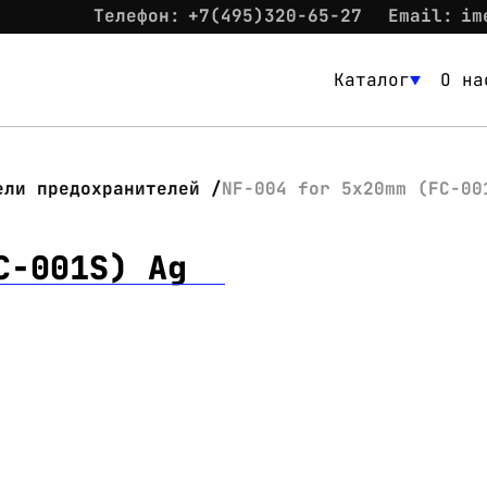
Телефон:
+7(495)320-65-27
Email:
im
Каталог
О на
Каталог
О нас
ели предохранителей
NF-004 for 5х20mm (FC-00
Новости
C-001S) Ag
Склад
Контакты
Вход
Контакты
Телефон:
+7(495)320-65-27