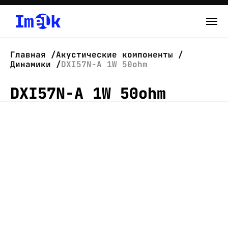
Каталог
Главная
Акустические компоненты
Динамики
DXI57N-A 1W 50ohm
О нас
DXI57N-A 1W 50ohm
Новости
Склад
Контакты
Вход