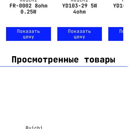
FR-0002 8ohm
YD103-29 5W
YD10
0.25W
4ohm
8
Показать
Показать
Пок
цену
цену
ц
Просмотренные товары
Ruichi