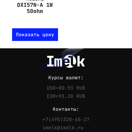
DXI57N-A 1W
50ohm
Показать цену
Курсы валют:
USD=80.93 RUB
EUR=93.20 RUB
Контакты:
+7(495)320-65-27
Контакты
imelk@imelk.ru