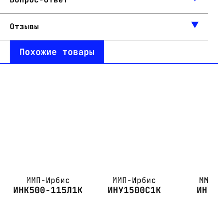
Отзывы
Похожие товары
ММП-Ирбис
ММП-Ирбис
ММП
ИНК500-115Л1К
ИНУ1500С1К
ИНУ