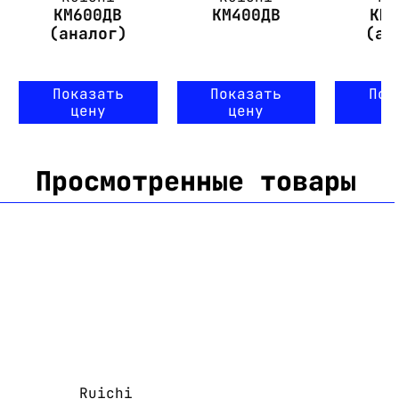
КМ600ДВ
КМ400ДВ
КМ
(аналог)
(ан
Показать
Показать
Пок
цену
цену
ц
Просмотренные товары
Ruichi