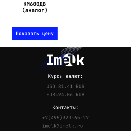
КМ600ДВ
(аналог)
Показать цену
Курсы валют:
USD=81.41 RUB
EUR=94.06 RUB
Контакты:
+7(495)320-65-27
Контакты
imelk@imelk.ru