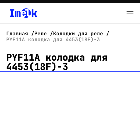
Каталог
Главная
Реле
Колодки для реле
PYF11A колодка для 4453(18F)-3
О нас
PYF11A колодка для
Новости
4453(18F)-3
Склад
Контакты
Вход