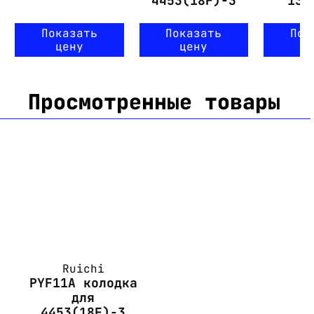
4453(18F)-3
13F
Показать
Показать
Пок
цену
цену
ц
Просмотренные товары
Ruichi
PYF11A колодка
для
4453(18F)-3