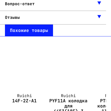
Вопрос-ответ
Отзывы
Похожие товары
Ruichi
Ruichi
Ru
14F-2Z-A1
PYF11A колодка
PTF
для
коло