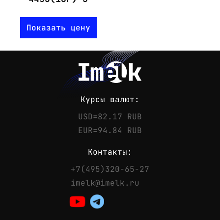
Показать цену
Курсы валют:
USD=82.17 RUB
EUR=94.84 RUB
Контакты:
+7(495)320-65-27
Контакты
imelk@imelk.ru
Телефон:
+7(495)320-65-27
Email:
imelk@imelk.ru