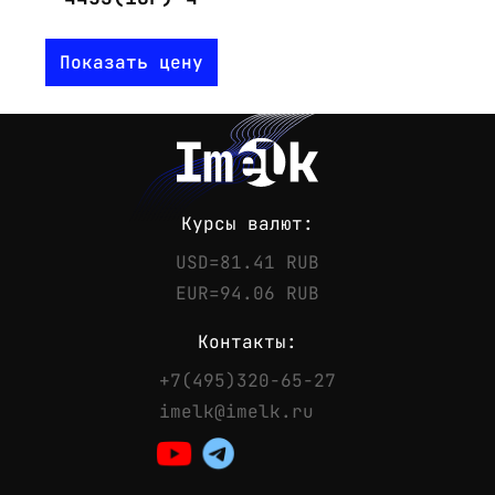
Показать цену
Курсы валют:
USD=81.41 RUB
EUR=94.06 RUB
Контакты:
+7(495)320-65-27
Контакты
imelk@imelk.ru
Телефон:
+7(495)320-65-27
Email:
imelk@imelk.ru