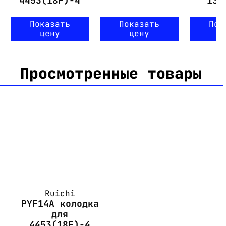
4453(18F)-4
13F
Показать
Показать
Пок
цену
цену
ц
Просмотренные товары
Ruichi
PYF14A колодка
для
4453(18F)-4