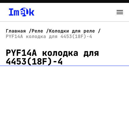
Каталог
Главная
Реле
Колодки для реле
PYF14A колодка для 4453(18F)-4
О нас
PYF14A колодка для
Новости
4453(18F)-4
Склад
Контакты
Вход