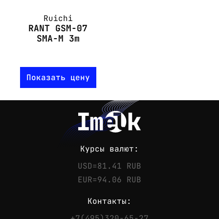
Ruichi
RANT GSM-07
SMA-M 3m
Показать цену
Курсы валют:
USD=81.41 RUB
EUR=94.06 RUB
Контакты:
+7(495)320-65-27