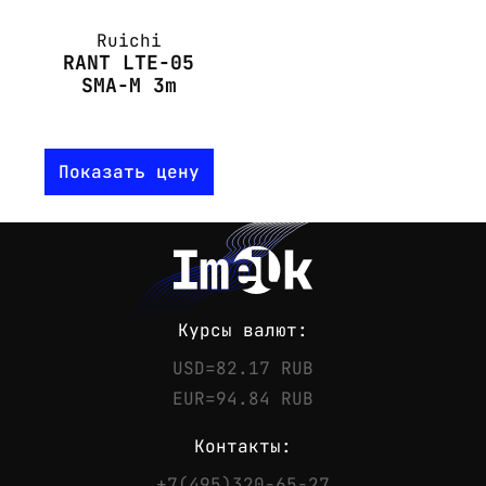
Ruichi
RANT LTE-05
SMA-M 3m
Показать цену
Курсы валют:
USD=82.17 RUB
EUR=94.84 RUB
Контакты:
+7(495)320-65-27