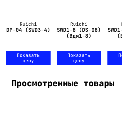
Ruichi
Ruichi
Ru
DP-04 (SWD3-4)
SWD1-8 (DS-08)
SWD1-2
(Вдм1-8)
(Вд
Показать
Показать
Пок
цену
цену
ц
Просмотренные товары