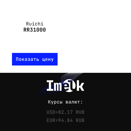
Ruichi
RR31000
Показать цену
Курсы валют:
USD=82.17 RUB
EUR=94.84 RUB