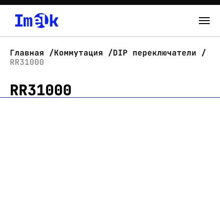
Каталог
Главная
Коммутация
DIP переключатели
RR31000
О нас
RR31000
Новости
Склад
Контакты
Вход