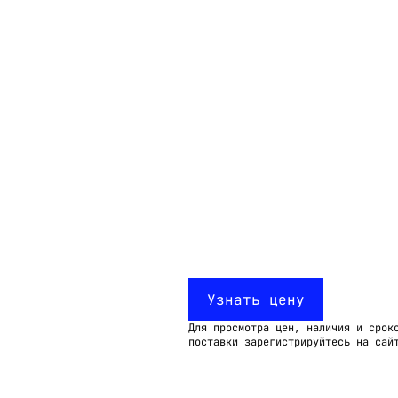
Email:
imelk@imelk.ru
USD($)
EUR(€)
RUB(₽)
Узнать цену
Для просмотра цен, наличия и срок
поставки зарегистрируйтесь на сай