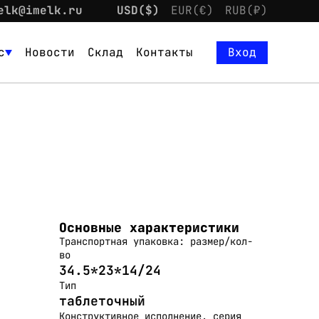
elk@imelk.ru
USD($)
EUR(€)
RUB(₽)
с
Новости
Склад
Контакты
Вход
Основные характеристики
Транспортная упаковка: размер/кол-
во
34.5*23*14/24
Тип
таблеточный
Конструктивное исполнение, серия