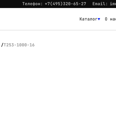
Телефон:
+7(495)320-65-27
Email:
im
Каталог
О на
Каталог
О нас
Т253-1000-16
Новости
Склад
Контакты
Вход
Контакты
Телефон:
+7(495)320-65-27