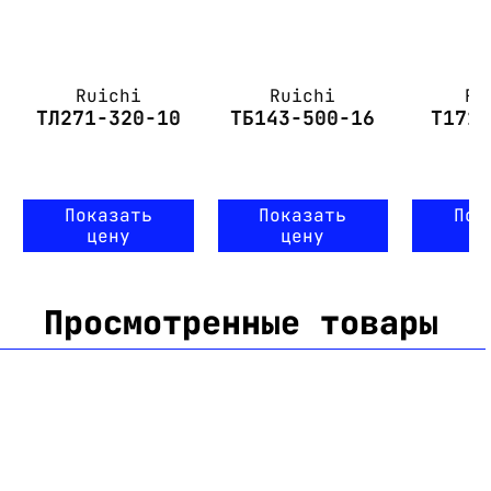
Ruichi
Ruichi
Ru
ТЛ271-320-10
ТБ143-500-16
Т171
Показать
Показать
Пок
цену
цену
ц
Просмотренные товары