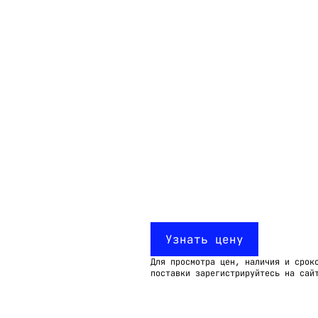
Email:
imelk@imelk.ru
USD($)
EUR(€)
RUB(₽)
Узнать цену
Для просмотра цен, наличия и срок
поставки зарегистрируйтесь на сай