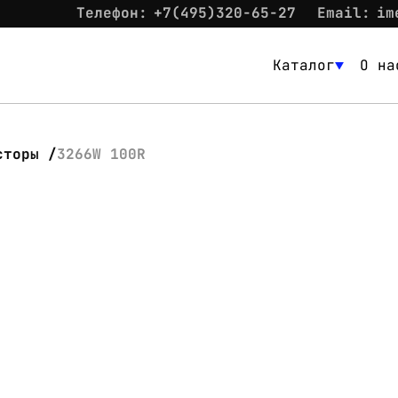
Телефон:
+7(495)320-65-27
Email:
im
Каталог
О на
Каталог
О нас
сторы
3266W 100R
Новости
Склад
Контакты
Вход
Контакты
Телефон:
+7(495)320-65-27