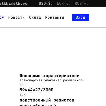
elk@imelk.ru
USD($)
EUR(€)
RUB(₽)
с
Новости
Склад
Контакты
Вход
Основные характеристики
Транспортная упаковка: размер/кол-
во
59*44*22/3000
Тип
подстроечный резистор
многооборотный