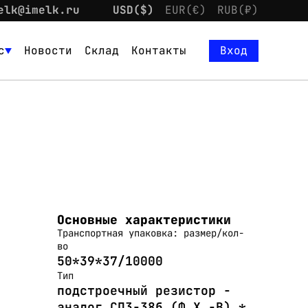
elk@imelk.ru
USD($)
EUR(€)
RUB(₽)
с
Новости
Склад
Контакты
Вход
Основные характеристики
Транспортная упаковка: размер/кол-
во
50*39*37/10000
Тип
подстроечный резистор -
аналог СП3-38б (Ф.Х.-В) *