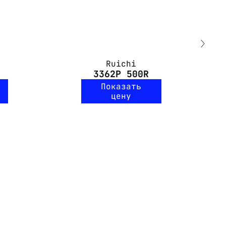
Ruichi
3362P 500R
Показать
цену