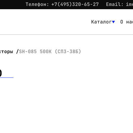
Телефон:
+7(495)320-65-27
Email:
im
Каталог
О на
Каталог
О нас
сторы
SH-085 500K (СП3-38Б)
Новости
)
Склад
Контакты
Вход
Контакты
Телефон:
+7(495)320-65-27