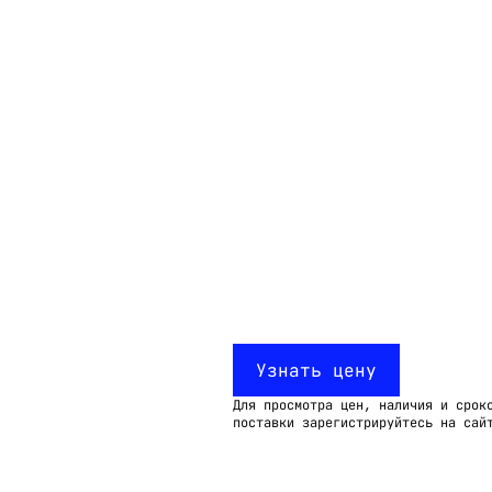
Email:
imelk@imelk.ru
USD($)
EUR(€)
RUB(₽)
Узнать цену
Для просмотра цен, наличия и срок
поставки зарегистрируйтесь на сай