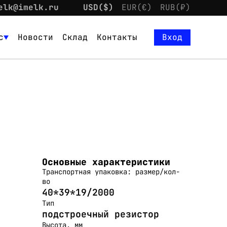
elk@imelk.ru
USD($)
EUR(€)
RUB(₽)
с
Новости
Склад
Контакты
Вход
Основные характеристики
Транспортная упаковка: размер/кол-
во
40*39*19/2000
Тип
подстроечный резистор
Высота, мм