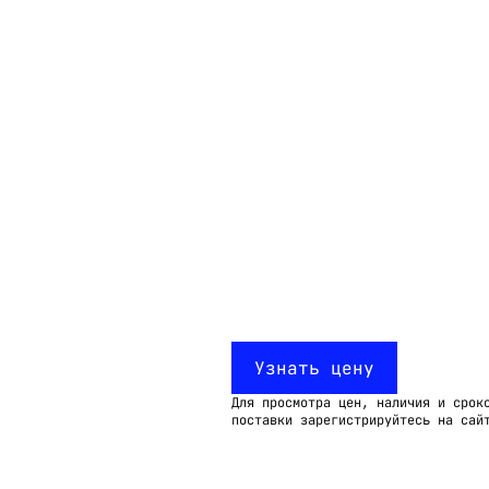
Email:
imelk@imelk.ru
USD($)
EUR(€)
RUB(₽)
Узнать цену
Для просмотра цен, наличия и срок
поставки зарегистрируйтесь на сай