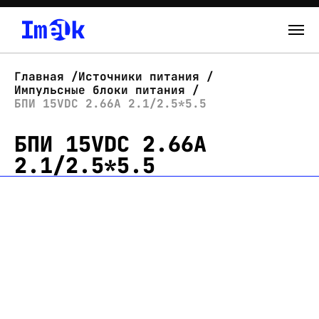
Каталог
Главная
Источники питания
Импульсные блоки питания
О нас
БПИ 15VDC 2.66A 2.1/2.5*5.5
БПИ 15VDC 2.66A
Новости
2.1/2.5*5.5
Склад
Контакты
Вход