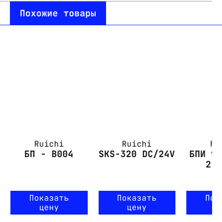
Похожие товары
Ruichi
Ruichi
Ru
БП - B004
SKS-320 DC/24V
БПИ 9
2.
Показать
Показать
Пок
цену
цену
ц