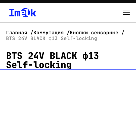
Каталог
Главная
Коммутация
Кнопки сенсорные
BTS 24V BLACK ф13 Self-locking
О нас
BTS 24V BLACK ф13
Новости
Self-locking
Склад
Контакты
Вход