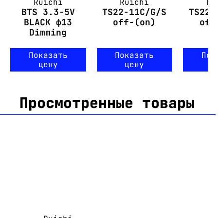
Ruichi
Ruichi
Ru
BTS 3.3-5V
TS22-11C/G/S
TS22-
BLACK ф13
off-(on)
off
Dimming
Показать
Показать
Пок
цену
цену
ц
Просмотренные товары