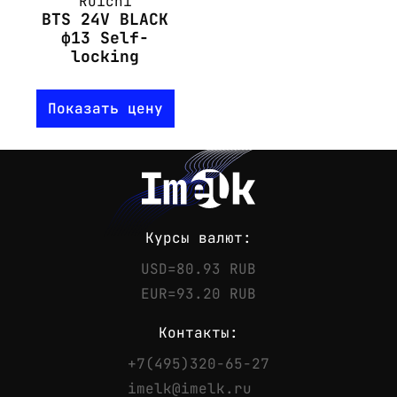
Ruichi
BTS 24V BLACK
ф13 Self-
locking
Показать цену
Курсы валют:
USD=80.93 RUB
EUR=93.20 RUB
Контакты:
+7(495)320-65-27
Контакты
imelk@imelk.ru