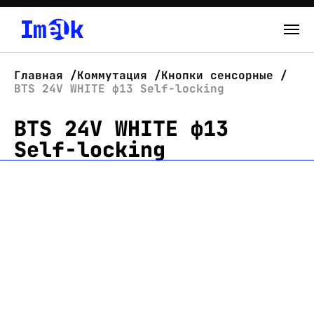
Каталог
Главная
Коммутация
Кнопки сенсорные
BTS 24V WHITE ф13 Self-locking
О нас
BTS 24V WHITE ф13
Новости
Self-locking
Склад
Контакты
Вход