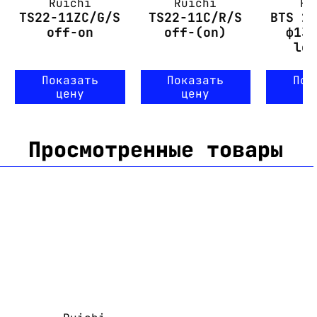
Ruichi
Ruichi
Ru
TS22-11ZC/G/S
TS22-11C/R/S
BTS 2
off-on
off-(on)
ф13
lo
Показать
Показать
Пок
цену
цену
ц
Просмотренные товары