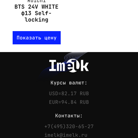
Ruichi
BTS 24V WHITE
ф13 Self-
locking
Показать цену
Курсы валют:
USD=82.17 RUB
EUR=94.84 RUB
Контакты:
+7(495)320-65-27
Контакты
imelk@imelk.ru