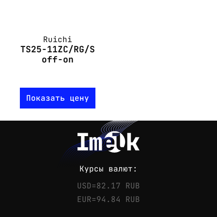
Ruichi
TS25-11ZC/RG/S
off-on
Показать цену
Курсы валют:
USD=82.17 RUB
EUR=94.84 RUB