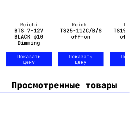
Ruichi
Ruichi
Ru
BTS 7-12V
TS25-11ZC/B/S
TS19-
BLACK ф10
off-on
off
Dimming
Показать
Показать
Пок
цену
цену
ц
Просмотренные товары