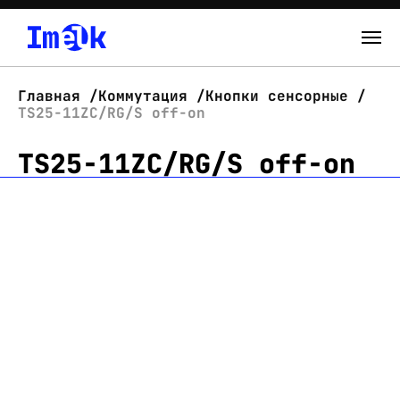
Каталог
Главная
Коммутация
Кнопки сенсорные
TS25-11ZC/RG/S off-on
О нас
TS25-11ZC/RG/S off-on
Новости
Склад
Контакты
Вход