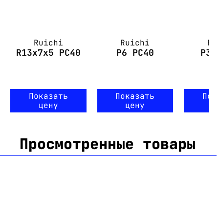
Ruichi
Ruichi
Ru
R13x7x5 PC40
P6 PC40
P30
Показать
Показать
Пок
цену
цену
ц
Просмотренные товары