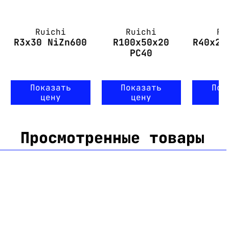
Ruichi
Ruichi
Ru
R3x30 NiZn600
R100x50x20
R40x24
PC40
Показать
Показать
Пок
цену
цену
ц
Просмотренные товары