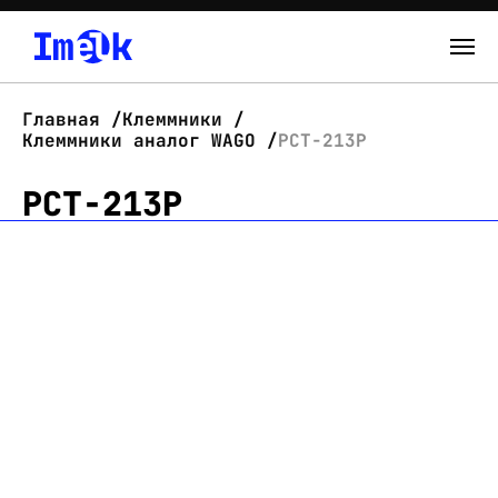
Каталог
Главная
Клеммники
Клеммники аналог WAGO
PCT-213P
О нас
PCT-213P
Новости
Склад
Контакты
Вход