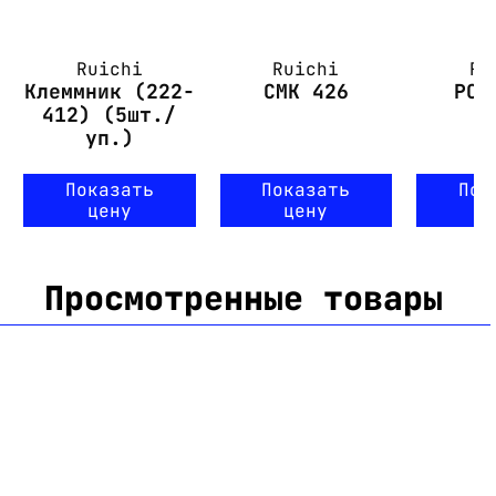
Ruichi
Ruichi
Ru
Клеммник (222-
СМК 426
PCT
412) (5шт./
уп.)
Показать
Показать
Пок
цену
цену
ц
Просмотренные товары