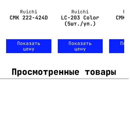
Ruichi
Ruichi
Ru
СМК 222-424D
LC-203 Color
СМК 
(5шт./уп.)
Показать
Показать
Пок
цену
цену
ц
Просмотренные товары