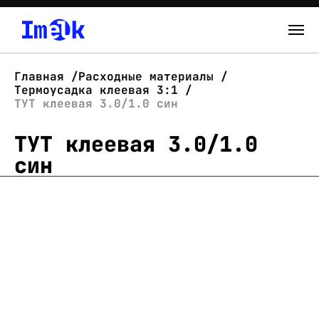
Каталог
Главная
Расходные материалы
Термоусадка клеевая 3:1
О нас
ТУТ клеевая 3.0/1.0 син
ТУТ клеевая 3.0/1.0
Новости
син
Склад
Контакты
Вход