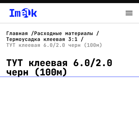
Каталог
Главная
Расходные материалы
Термоусадка клеевая 3:1
О нас
ТУТ клеевая 6.0/2.0 черн (100м)
ТУТ клеевая 6.0/2.0
Новости
черн (100м)
Склад
Контакты
Вход