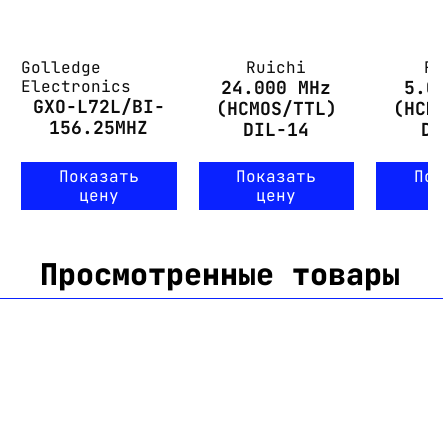
Golledge
Ruichi
Ru
Electronics
24.000 MHz
5.0
GXO-L72L/BI-
(HCMOS/TTL)
(HCM
156.25MHZ
DIL-14
DI
Показать
Показать
Пок
цену
цену
ц
Просмотренные товары