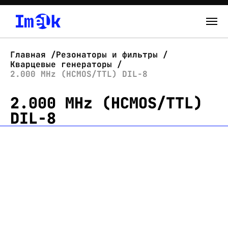
Каталог
Главная
Резонаторы и фильтры
Кварцевые генераторы
О нас
2.000 MHz (HCMOS/TTL) DIL-8
2.000 MHz (HCMOS/TTL)
Новости
DIL-8
Склад
Контакты
Вход