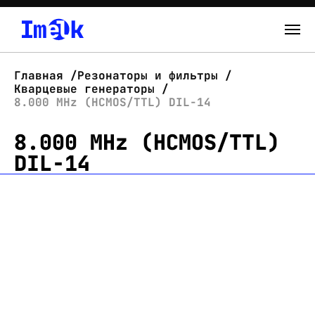
Каталог
Главная
Резонаторы и фильтры
Кварцевые генераторы
О нас
8.000 MHz (HCMOS/TTL) DIL-14
8.000 MHz (HCMOS/TTL)
Новости
DIL-14
Склад
Контакты
Вход