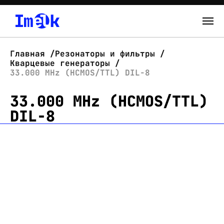
Каталог
Главная
Резонаторы и фильтры
Кварцевые генераторы
О нас
33.000 MHz (HCMOS/TTL) DIL-8
33.000 MHz (HCMOS/TTL)
Новости
DIL-8
Склад
Контакты
Вход