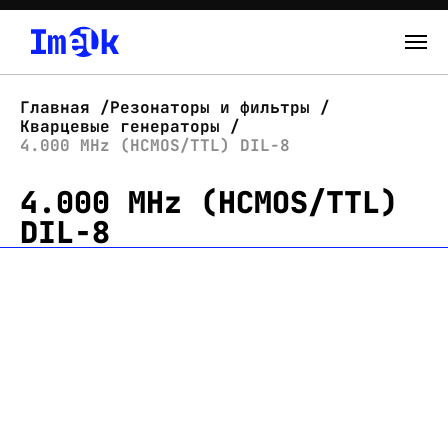
Каталог
Главная
Резонаторы и фильтры
Кварцевые генераторы
О нас
4.000 MHz (HCMOS/TTL) DIL-8
4.000 MHz (HCMOS/TTL)
Новости
DIL-8
Склад
Контакты
Вход