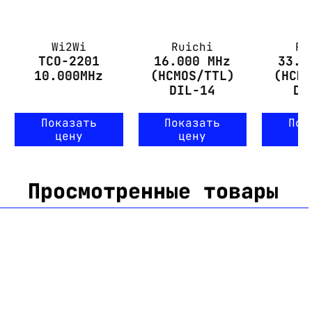
Wi2Wi
Ruichi
Ru
TCO-2201
16.000 MHz
33.0
10.000MHz
(HCMOS/TTL)
(HCM
DIL-14
DI
Показать
Показать
Пок
цену
цену
ц
Просмотренные товары