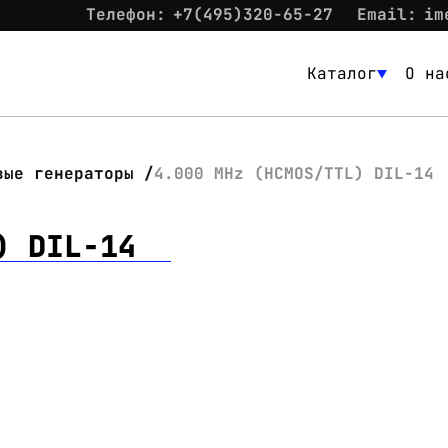
Телефон:
+7(495)320-65-27
Email:
im
Каталог
О на
Каталог
О нас
вые генераторы
4.000 MHz (HCMOS/TTL) DIL-14
Новости
) DIL-14
Склад
Контакты
Вход
Контакты
Телефон:
+7(495)320-65-27