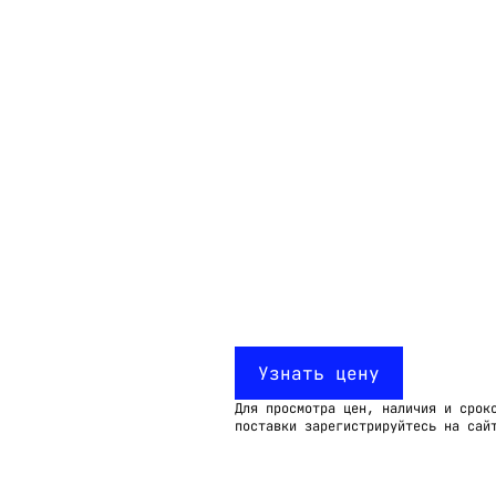
Email:
imelk@imelk.ru
USD($)
EUR(€)
RUB(₽)
Узнать цену
Для просмотра цен, наличия и срок
поставки зарегистрируйтесь на сай