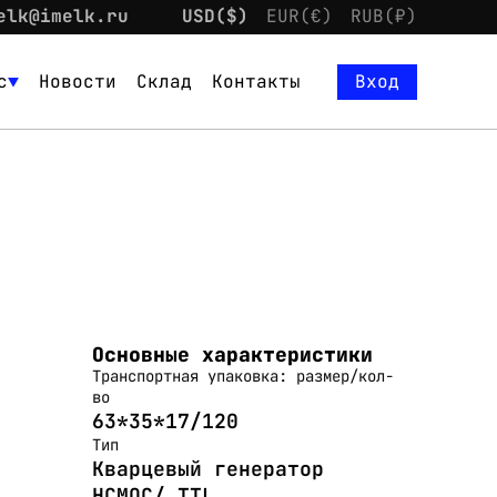
elk@imelk.ru
USD($)
EUR(€)
RUB(₽)
с
Новости
Склад
Контакты
Вход
Основные характеристики
Транспортная упаковка: размер/кол-
во
63*35*17/120
Тип
Кварцевый генератор
HCMOC/ TTL