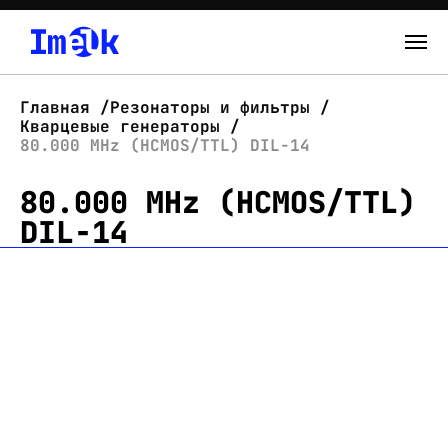
Каталог
Главная
Резонаторы и фильтры
Кварцевые генераторы
О нас
80.000 MHz (HCMOS/TTL) DIL-14
80.000 MHz (HCMOS/TTL)
Новости
DIL-14
Склад
Контакты
Вход