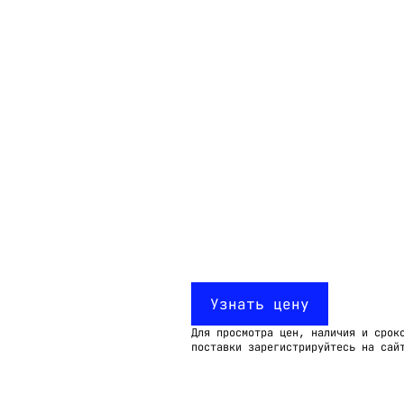
Email:
imelk@imelk.ru
USD($)
EUR(€)
RUB(₽)
Узнать цену
Для просмотра цен, наличия и срок
поставки зарегистрируйтесь на сай