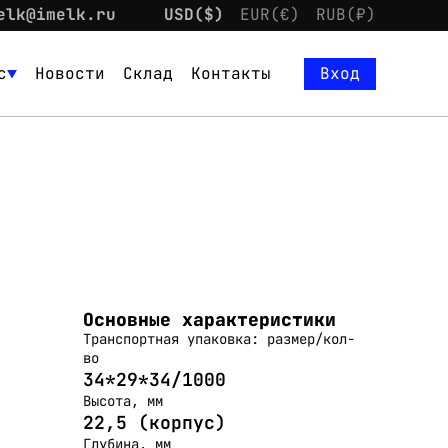
elk@imelk.ru
USD($)
EUR(€)
RUB(₽)
с
Новости
Склад
Контакты
Вход
Основные характеристики
Транспортная упаковка: размер/кол-
во
34*29*34/1000
Высота, мм
22,5 (корпус)
Глубина, мм