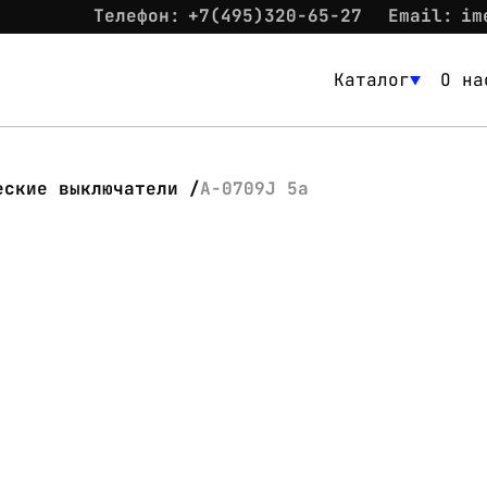
Телефон:
+7(495)320-65-27
Email:
im
Каталог
О на
Каталог
О нас
еские выключатели
A-0709J 5a
Новости
Склад
Контакты
Вход
Контакты
Телефон:
+7(495)320-65-27