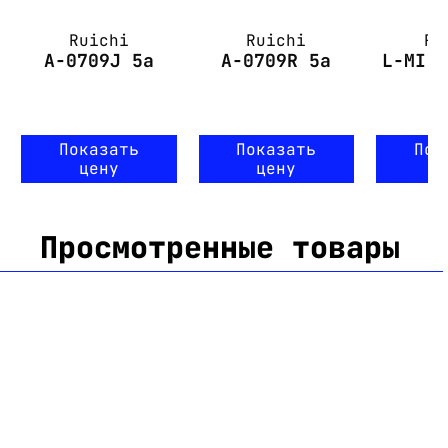
Ruichi
Ruichi
Ru
A-0709J 5a
A-0709R 5a
L-MI-
Показать
Показать
Пок
цену
цену
ц
Просмотренные товары