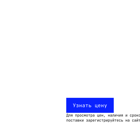
Email:
imelk@imelk.ru
USD($)
EUR(€)
RUB(₽)
Узнать цену
Для просмотра цен, наличия и срок
поставки зарегистрируйтесь на сай