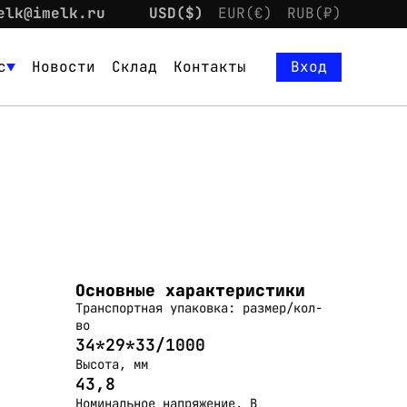
elk@imelk.ru
USD($)
EUR(€)
RUB(₽)
с
Новости
Склад
Контакты
Вход
Основные характеристики
Транспортная упаковка: размер/кол-
во
34*29*33/1000
Высота, мм
43,8
Номинальное напряжение, В