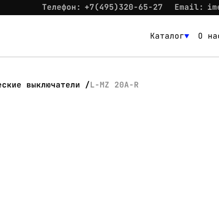
Телефон:
+7(495)320-65-27
Email:
im
Каталог
О на
Каталог
О нас
еские выключатели
L-MZ 20A-R
Новости
Склад
Контакты
Вход
Контакты
Телефон:
+7(495)320-65-27