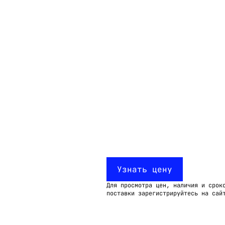
Email:
imelk@imelk.ru
USD($)
EUR(€)
RUB(₽)
Узнать цену
Для просмотра цен, наличия и срок
поставки зарегистрируйтесь на сай