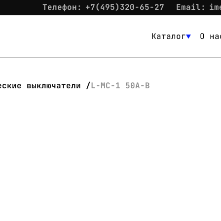
Телефон:
+7(495)320-65-27
Email:
im
Каталог
О на
Каталог
О нас
еские выключатели
L-MC-1 50A-B
Новости
Склад
Контакты
Вход
Контакты
Телефон:
+7(495)320-65-27