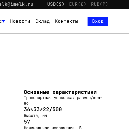
elk@imelk.ru
USD($)
EUR(€)
RUB(₽)
с
Новости
Склад
Контакты
Вход
Основные характеристики
Транспортная упаковка: размер/кол-
во
36*33*22/500
Высота, мм
57
Номинальное напряжение, В