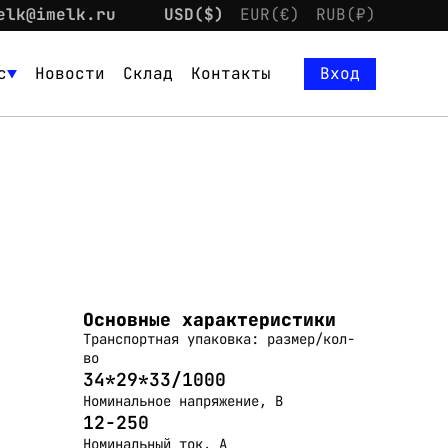
elk@imelk.ru
USD($)
EUR(€)
RUB(₽)
с
Новости
Склад
Контакты
Вход
Основные характеристики
Транспортная упаковка: размер/кол-
во
34*29*33/1000
Номинальное напряжение, В
12-250
Номинальный ток, А