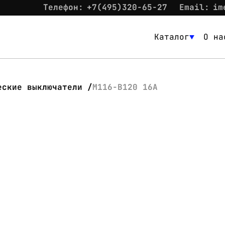
Телефон:
+7(495)320-65-27
Email:
im
Каталог
О на
Каталог
О нас
еские выключатели
M116-B120 16A
Новости
Склад
Контакты
Вход
Контакты
Телефон:
+7(495)320-65-27