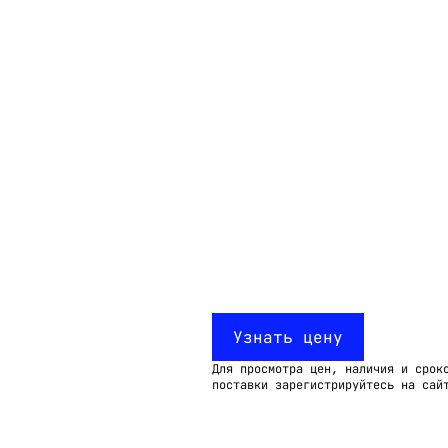
Email:
imelk@imelk.ru
USD($)
EUR(€)
RUB(₽)
Узнать цену
Для просмотра цен, наличия и срок
поставки зарегистрируйтесь на сай