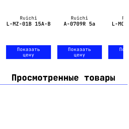
Ruichi
Ruichi
Ru
L-MZ-01B 15A-B
A-0709R 5a
L-MC-
Показать
Показать
Пок
цену
цену
ц
Просмотренные товары