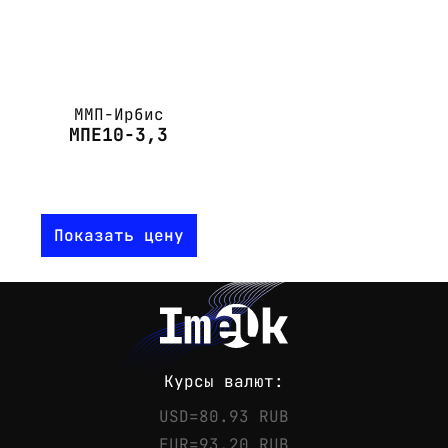
ММП-Ирбис
МПЕ10-3,3
Показать цену
Курсы валют:
USD=80.93 RUB
EUR=93.20 RUB