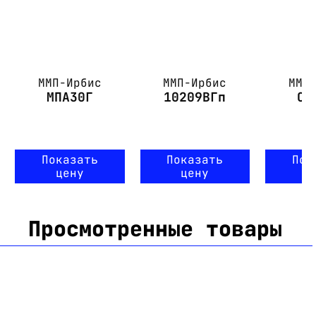
ММП-Ирбис
ММП-Ирбис
ММП
МПА30Г
10209ВГп
СМ
Показать
Показать
Пок
цену
цену
ц
Просмотренные товары